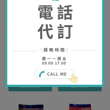
NT$799
NT$1,095
NT$229
Add to Cart
Add to Cart
冷凍野生藍莓
冷凍覆盆莓
NT$229
NT$229
Add to Cart
Add to Cart