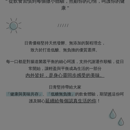
“ 從飲食習慣到每個微小體驗，照顧你的心情，
呵護你的健
康 ”
/ / / / /
日青優格堅持天然發酵、無添加的製程理念，
致力於打造低醣、無負擔的優質選擇。
每一口都是對腸道菌叢平衡的細心呵護，支持代謝運作順暢，從日
常開始，讓輕盈與平衡成為生活的一部分
內外皆好，是身心靈同步感受的美味。
日青堅持帶給大家
「健康與美味共存」
、
「低糖無負擔」
的飲食體驗，期望
將
這份呵
延續給每個認真生活的你
！
護及關心