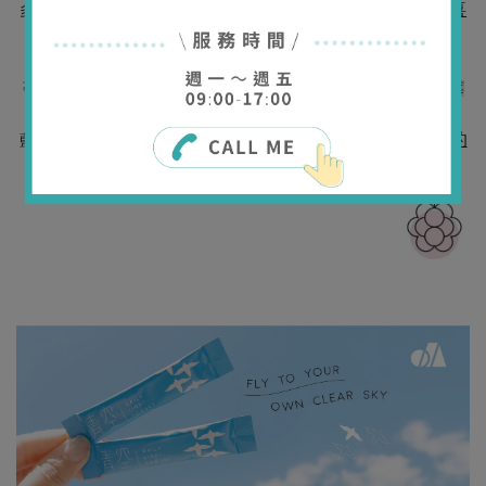
讓不太愛吃果醬、不喜
多次嘗試鑽研出的帶有口味的優格基底，
歡在優格裡加糖的妳，吃得更開心
！
莓果「斑克」為Bank銀行諧音，意為能
提供充足、隨時可提領的莓
果營養
，一次搜集了覆盆莓、黑醋栗、
將女生們在意的
藍莓、蔓越莓、巴西莓、草莓、黑莓等7種莓果，
每日養份與優格的益處一一點名
！