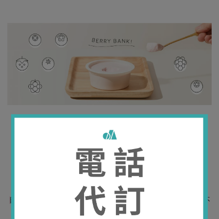
A BANK OF BERRY
“ 全方位呵護妳的輕盈日常：莓果斑克優格
”
/ / / / /
日青優格獨家
/
闆娘私心最推薦
：融入7種莓果養份的鮮奶優格！不
同於市面上常見的「搭配式」優格，經