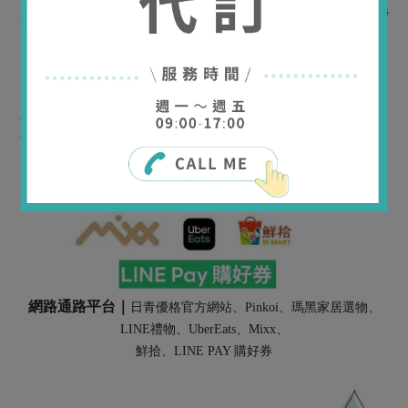
A11，天母店，Diamond tower，台北站前，嘉義垂楊店，高雄左營
店
蔬食樂(台南永康店、台南東平店、台中市府店)，七福盛菓
網路通路平台｜
日青優格官方網站、Pinkoi、瑪黑家居選物、
LINE禮物、UberEats、Mixx、
鮮拾、LINE PAY 購好券