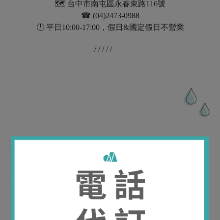
🗺️ 台中市南屯區永春東路116號
☎︎ (04)2473-0988
🕛 平日10:00-17:00，假日&國定假日不營業
/ / / / /
更多實體通路｜
新光三越台中中港店，信義新天地A4、A8、