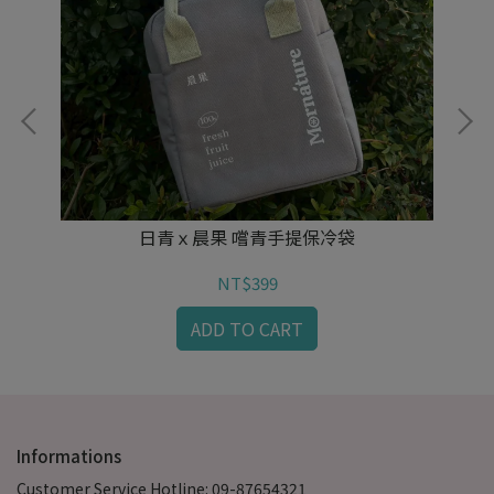
日青ｘ晨果 嚐青手提保冷袋
NT$399
ADD TO CART
Informations
Customer Service Hotline: 09-87654321