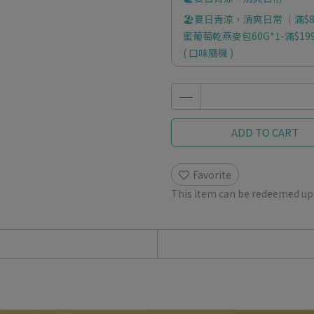
🏖️夏日青涼，清爽日常 ｜滿$89
蜜葡萄乾燕麥包60G*1-滿$199
( 口味隨機 )
ADD TO CART
Favorite
This item can be redeemed up