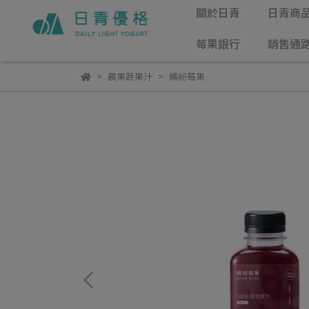
關於日青
日青商
莓果銀行
銷售通
晨果蔬果汁
繽紛莓果