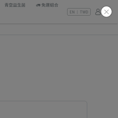
青空益生菌
🚛 免運組合
EN ｜ TWD