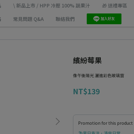
品
\ 新品上市 / HPP 冷壓 100% 蔬果汁
🎁 送禮專區
路
常見問題 Q&A
聯絡我們
繽紛莓果
像午後陽光 灑進彩色玻璃窗
NT$139
Promotion for this product
🏖️夏日青涼，清爽日常