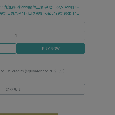
9免運費-滿$999贈 熬豆漿-無糖*1-滿$1499贈 蜂
9贈 日青果乾*1 ( 口味隨機 )-滿$2499贈 蔬果汁*1
BUY NOW
 to
139
credits (equivalent to
NT$139
)
規格說明