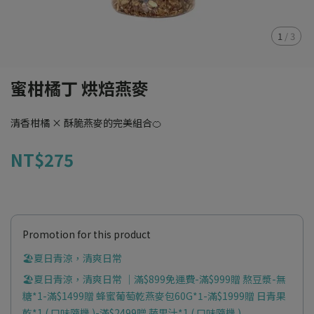
1
/
3
蜜柑橘丁 烘焙燕麥
清香柑橘 × 酥脆燕麥的完美組合🍊
NT$275
Promotion for this product
🏖️夏日青涼，清爽日常
🏖️夏日青涼，清爽日常 ｜滿$899免運費-滿$999贈 熬豆漿-無
糖*1-滿$1499贈 蜂蜜葡萄乾燕麥包60G*1-滿$1999贈 日青果
乾*1 ( 口味隨機 )-滿$2499贈 蔬果汁*1 ( 口味隨機 )