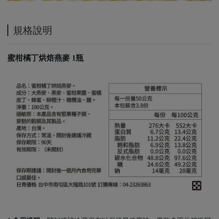
規格說明
蜜柑橘丁烘焙燕麥 1瓶