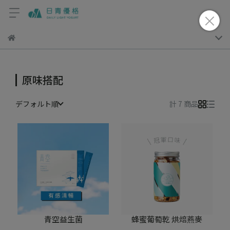
原味搭配
デフォルト順
計 7 商品
青空益生菌
蜂蜜葡萄乾 烘焙燕麥