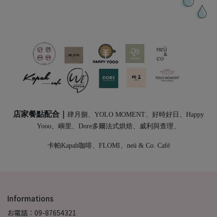
店家餐點配合｜
肆月捌、YOLO MOMENT、好時好日、Happy
Yooo、嶼里、Dore多爾法式烘焙、威利與查理、
卡帕Kapah咖啡、FLOMI、neü & Co. Café
Informations
お電話：09-87654321