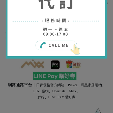
A11，天母店，Diamond tower，台北站前，嘉義垂楊店，高雄左營
店
蔬食樂(台南永康店、台南東平店、台中市府店)，七福盛菓
網路通路平台｜
日青優格官方網站、Pinkoi、瑪黑家居選物、
LINE禮物、UberEats、Mixx、
鮮拾、LINE PAY 購好券