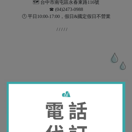
🗺️ 台中市南屯區永春東路116號
☎︎ (04)2473-0988
🕛 平日10:00-17:00，假日&國定假日不營業
/ / / / /
更多實體通路｜
新光三越台中中港店，信義新天地A4、A8、