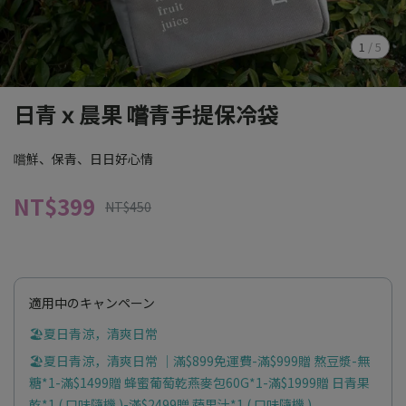
1
/
5
日青ｘ晨果 嚐青手提保冷袋
嚐鮮、保青、日日好心情
NT$399
NT$450
適用中のキャンペーン
🏖️夏日青涼，清爽日常
🏖️夏日青涼，清爽日常 ｜滿$899免運費-滿$999贈 熬豆漿-無
糖*1-滿$1499贈 蜂蜜葡萄乾燕麥包60G*1-滿$1999贈 日青果
乾*1 ( 口味隨機 )-滿$2499贈 蔬果汁*1 ( 口味隨機 )