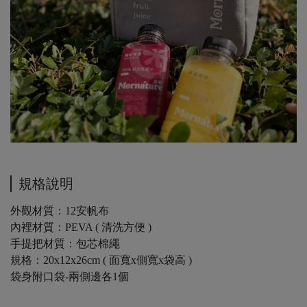
規格說明
外觀材質：12安帆布
內裡材質：PEVA ( 清洗方便 )
手提把材質：包芯棉繩
規格：20x12x26cm ( 面寬x側寬x袋高 )
袋身附口袋-兩側邊各1個