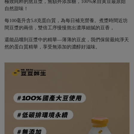
極致純粹的熬豆漿，無額外添加糖，100%來自黃豆最原始
自然甜味！
每100毫升含5.8克蛋白質，為每日補充營養。煮漿時間近坊
間豆漿的兩倍，雙倍工序慢慢熬出濃厚細膩的豆香，
還能品嚐到豆漿中的精華—薄薄的豆皮，我們保留最純淨天
然的蛋白質精華，享受無添加的濃醇好滋味。