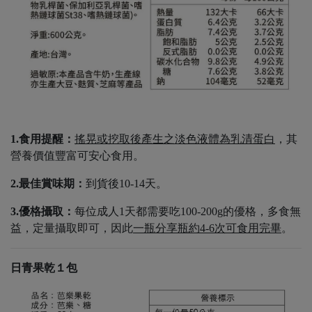
1.食用提醒：
搖晃或挖取後產生之淡色液體為乳清蛋白
，其
營養價值豐富可安心食用。
2.最佳賞味期：
到貨後10-14天。
3.優格攝取：
每位成人1天都需要吃100-200g的優格，多食無
益，定量攝取即可，因此
一瓶分享瓶約4-6次可食用完畢
。
日青果乾１包