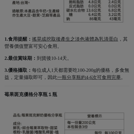
1.食用提醒：
搖晃或挖取後產生之淡色液體為乳清蛋白
，其
營養價值豐富可安心食用。
2.最佳賞味期：
到貨後10-14天。
3.優格攝取：
每位成人1天都需要吃100-200g的優格，多食無
益，定量攝取即可，因此
一瓶分享瓶約4-6次可食用完畢
。
莓果斑克優格分享瓶１瓶