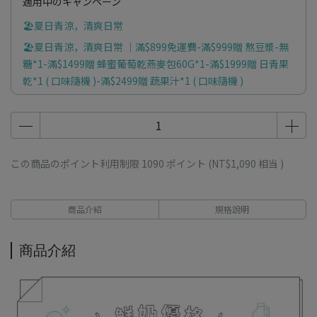
適用中のキャンペーン
🏖️夏日青涼，清爽日常
🏖️夏日青涼，清爽日常 ｜滿$899免運費-滿$999贈 熬豆漿-無
糖*1-滿$1499贈 蜂蜜葡萄乾燕麥包60G*1-滿$1999贈 日青果
乾*1 ( 口味隨機 )-滿$2499贈 蔬果汁*1 ( 口味隨機 )
この商品のポイント利用制限
1090
ポイント (
NT$1,090
相当 )
商品介紹
規格說明
商品介紹