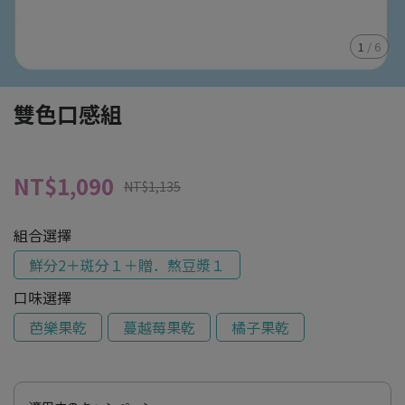
1
/
6
雙色口感組
NT$1,090
NT$1,135
組合選擇
鮮分2＋斑分１＋贈．熬豆漿１
口味選擇
芭樂果乾
蔓越莓果乾
橘子果乾