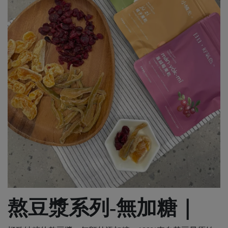
熬豆漿系列-無加糖｜