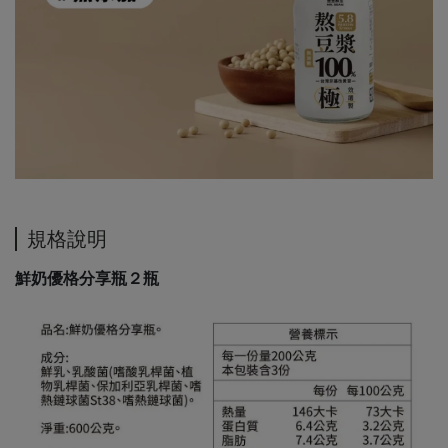
規格說明
鮮奶
優格分享瓶２瓶