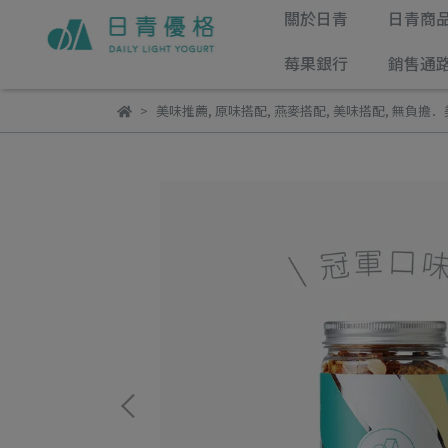
關於日青
日青商
莓果銀行
銷售通
美味推薦
,
原味搭配
,
燕麥搭配
,
美味搭配
,
無負擔．