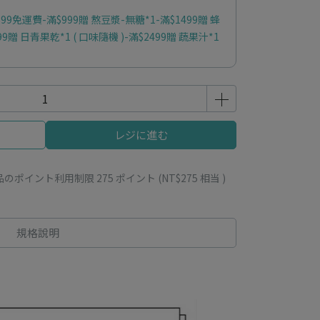
9免運費-滿$999贈 熬豆漿-無糖*1-滿$1499贈 蜂
9贈 日青果乾*1 ( 口味隨機 )-滿$2499贈 蔬果汁*1
レジに進む
品のポイント利用制限
275
ポイント (
NT$275
相当 )
規格說明