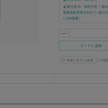
🏖️夏日青涼，清爽日常 ｜滿$89
蜜葡萄乾燕麥包60G*1-滿$199
( 口味隨機 )
カートに追加
お気に入りに追加
この商