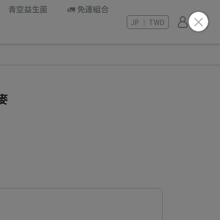
青空益生菌
🚛 免運組合
JP ｜ TWD
麥