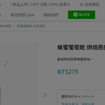
品
\ 新品上市 / HPP 冷壓 100% 蔬果汁
🎁 送禮專區
路
常見問題 Q&A
聯絡我們
美味搭配
蜂蜜葡萄乾 烘焙燕麥
蜂蜜葡萄乾 烘焙燕
最純粹的冠軍蜂蜜原味！
NT$275
適用中のキャンペーン
🏖️夏日青涼，清爽日常