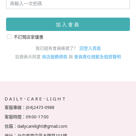
加入會員
不訂閱店家優惠
我已經有會員帳號了?
回登入頁面
註冊表示同意
商店服務條款
與
會員責任規範及個資聲明
D A I L Y．C A R E．L I G H T
客服專線：(04)2473-0988
客服時間：09:00-17:00
信箱：dailycarelight@gmail.com
地址：台中市南屯區大隆路101號