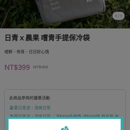
1
/
5
日青ｘ晨果 嚐青手提保冷袋
嚐鮮、保青、日日好心情
NT$399
NT$450
此商品參與的優惠活動
🏖️夏日青涼，清爽日常
🏖️夏日青涼，清爽日常 ｜滿$899免運費-滿$999贈 熬豆漿-無
糖*1-滿$1499贈 蜂蜜葡萄乾燕麥包60G*1-滿$1999贈 日青果
乾*1 ( 口味隨機 )-滿$2499贈 蔬果汁*1 ( 口味隨機 )