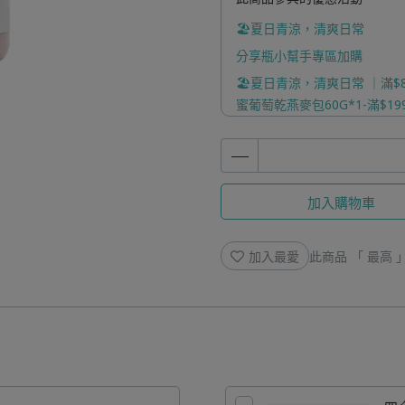
🏖️夏日青涼，清爽日常
分享瓶小幫手專區加購
🏖️夏日青涼，清爽日常 ｜滿$8
蜜葡萄乾燕麥包60G*1-滿$199
( 口味隨機 )
加入購物車
加入最愛
此商品 「 最高