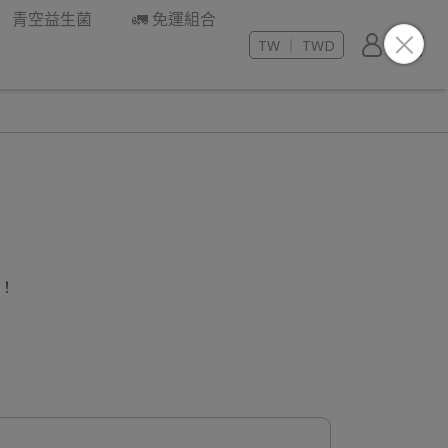
青空益生菌
🚛 免運組合
TW ｜ TWD
底！