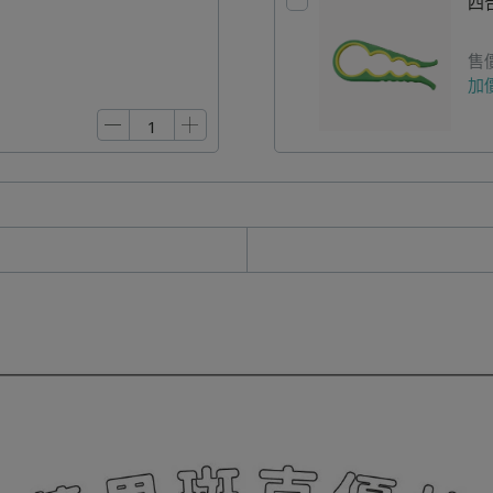
四
售
加