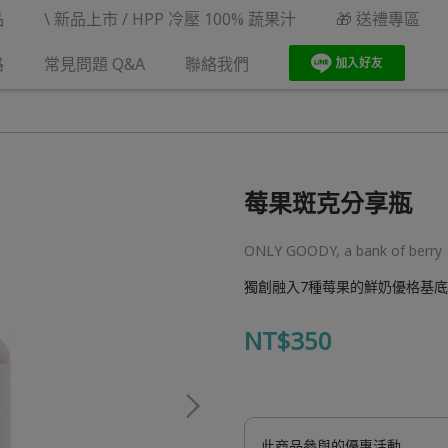
品
\ 新品上市 / HPP 冷壓 100% 蔬果汁
🎁 送禮專區
路
常見問題 Q&A
聯絡我們
莓果斑克分享瓶
ONLY GOODY, a bank of berry
獨創融入7種莓果的鮮奶優格基
NT$350
此商品參與的優惠活動