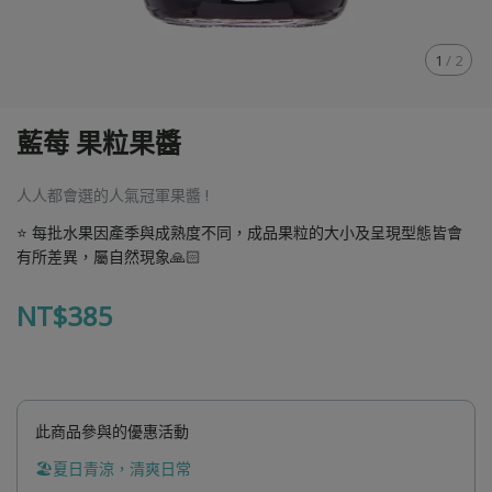
1
/
2
藍莓 果粒果醬
人人都會選的人氣冠軍果醬 !
⭐ 每批水果因產季與成熟度不同，成品果粒的大小及呈現型態皆會
有所差異，屬自然現象🙏🏻
NT$385
此商品參與的優惠活動
🏖️夏日青涼，清爽日常