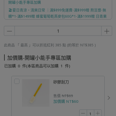
開罐小能手專區加購
🏖️夏日青涼，清爽日常 ｜滿$899免運費-滿$999贈 熬豆漿-無
糖*1-滿$1499贈 蜂蜜葡萄乾燕麥包60G*1-滿$1999贈 日青果
乾*1 ( 口味隨機 )-滿$2499贈 蔬果汁*1 ( 口味隨機 )
此商品 「 最高 」可以折抵紅利
385
點 (約等於
NT$385
)
加價購-開罐小能手專區加購
已加購
0
件
(本區商品可以加購
1
件)
矽膠刮刀
售價
NT$69
加價購
NT$60